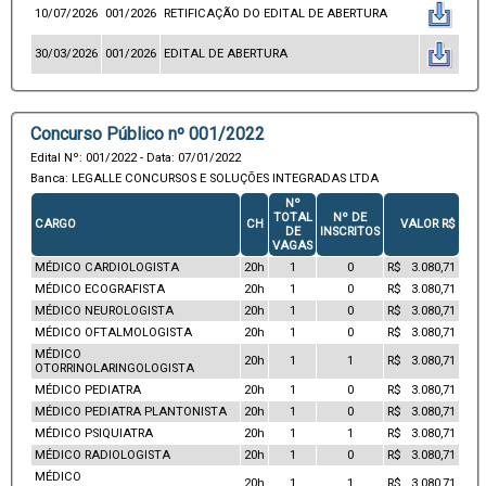
10/07/2026
001/2026
RETIFICAÇÃO DO EDITAL DE ABERTURA
30/03/2026
001/2026
EDITAL DE ABERTURA
Concurso Público nº 001/2022
Edital Nº: 001/2022 - Data: 07/01/2022
Banca: LEGALLE CONCURSOS E SOLUÇÕES INTEGRADAS LTDA
Nº
TOTAL
Nº DE
CARGO
CH
VALOR R$
DE
INSCRITOS
VAGAS
MÉDICO CARDIOLOGISTA
20h
1
0
R$ 3.080,71
MÉDICO ECOGRAFISTA
20h
1
0
R$ 3.080,71
MÉDICO NEUROLOGISTA
20h
1
0
R$ 3.080,71
MÉDICO OFTALMOLOGISTA
20h
1
0
R$ 3.080,71
MÉDICO
20h
1
1
R$ 3.080,71
OTORRINOLARINGOLOGISTA
MÉDICO PEDIATRA
20h
1
0
R$ 3.080,71
MÉDICO PEDIATRA PLANTONISTA
20h
1
0
R$ 3.080,71
MÉDICO PSIQUIATRA
20h
1
1
R$ 3.080,71
MÉDICO RADIOLOGISTA
20h
1
0
R$ 3.080,71
MÉDICO
20h
1
1
R$ 3.080,71