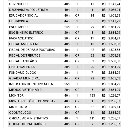
COZINHEIRO
40h
1
11
R$ 1.141,74
DESENHISTA/PROJETISTA
40h
1
1
R$ 2.056,24
EDUCADOR SOCIAL
40h
CR
14
R$ 1.605,63
ELETRICISTA
44h
1
8
R$ 1.147,72
ENFERMEIRO
24h
1
79
R$ 2.884,29
ENGENHEIRO ELÉTRICO
20h
CR
8
R$ 2.884,29
FARMACÊUTICO
20h
CR
11
R$ 2.884,29
FISCAL AMBIENTAL
40h
1
13
R$ 1.508,38
FISCAL DE OBRAS E POSTURAS
40h
1
42
R$ 1.508,38
FISCAL DE TRIBUTOS
40h
CR
23
R$ 1.508,38
FISCAL SANITÁRIO
40h
CR
39
R$ 1.508,38
FISIOTERAPEUTA
30h
1
20
R$ 2.884,29
FONOAUDIÓLOGO
20h
1
7
R$ 2.884,29
GUARDA MUNICIPAL
44h
CR
72
R$ 1.605,63
INSTRUTOR DE INFORMÁTICA
25h
1
6
R$ 2.884,29
MÉDICO VETERINÁRIO
20h
CR
3
R$ 2.884,29
MONITOR
40h
1
123
R$ 1.286,07
MONITOR DE ÔNIBUS ESCOLAR
40h
CR
1
R$ 1.286,07
MOTORISTA
44h
CR
32
R$ 1.369,44
ODONTÓLOGO
20h
CR
11
R$ 2.884,29
OFICIAL ADMINISTRATIVO
40h
1
111
R$ 1.286,07
OFICIAL DE PATRIMÔNIO
40h
CR
7
R$ 1.286,07