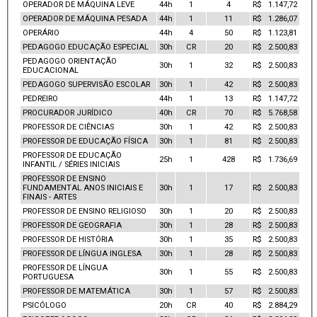
OPERADOR DE MÁQUINA LEVE
44h
1
4
R$ 1.147,72
OPERADOR DE MÁQUINA PESADA
44h
1
11
R$ 1.286,07
OPERÁRIO
44h
4
50
R$ 1.123,81
PEDAGOGO EDUCAÇÃO ESPECIAL
30h
CR
20
R$ 2.500,83
PEDAGOGO ORIENTAÇÃO
30h
1
32
R$ 2.500,83
EDUCACIONAL
PEDAGOGO SUPERVISÃO ESCOLAR
30h
1
42
R$ 2.500,83
PEDREIRO
44h
1
13
R$ 1.147,72
PROCURADOR JURÍDICO
40h
CR
70
R$ 5.768,58
PROFESSOR DE CIÊNCIAS
30h
1
42
R$ 2.500,83
PROFESSOR DE EDUCAÇÃO FÍSICA
30h
1
81
R$ 2.500,83
PROFESSOR DE EDUCAÇÃO
25h
1
428
R$ 1.736,69
INFANTIL / SÉRIES INICIAIS
PROFESSOR DE ENSINO
FUNDAMENTAL ANOS INICIAIS E
30h
1
17
R$ 2.500,83
FINAIS - ARTES
PROFESSOR DE ENSINO RELIGIOSO
30h
1
20
R$ 2.500,83
PROFESSOR DE GEOGRAFIA
30h
1
28
R$ 2.500,83
PROFESSOR DE HISTÓRIA
30h
1
35
R$ 2.500,83
PROFESSOR DE LÍNGUA INGLESA
30h
1
28
R$ 2.500,83
PROFESSOR DE LÍNGUA
30h
1
55
R$ 2.500,83
PORTUGUESA
PROFESSOR DE MATEMÁTICA
30h
1
57
R$ 2.500,83
PSICÓLOGO
20h
CR
40
R$ 2.884,29