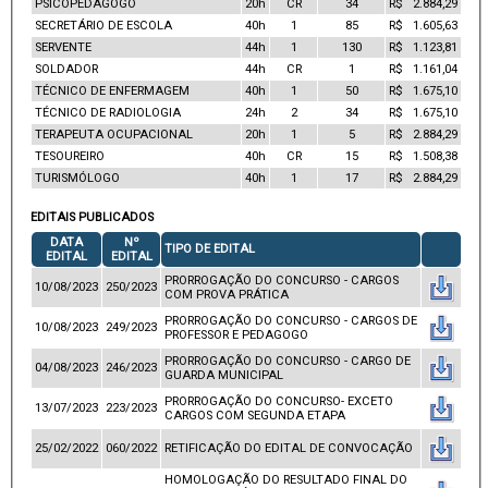
PSICOPEDAGOGO
20h
CR
34
R$ 2.884,29
SECRETÁRIO DE ESCOLA
40h
1
85
R$ 1.605,63
SERVENTE
44h
1
130
R$ 1.123,81
SOLDADOR
44h
CR
1
R$ 1.161,04
TÉCNICO DE ENFERMAGEM
40h
1
50
R$ 1.675,10
TÉCNICO DE RADIOLOGIA
24h
2
34
R$ 1.675,10
TERAPEUTA OCUPACIONAL
20h
1
5
R$ 2.884,29
TESOUREIRO
40h
CR
15
R$ 1.508,38
TURISMÓLOGO
40h
1
17
R$ 2.884,29
EDITAIS PUBLICADOS
DATA
Nº
TIPO DE EDITAL
EDITAL
EDITAL
PRORROGAÇÃO DO CONCURSO - CARGOS
10/08/2023
250/2023
COM PROVA PRÁTICA
PRORROGAÇÃO DO CONCURSO - CARGOS DE
10/08/2023
249/2023
PROFESSOR E PEDAGOGO
PRORROGAÇÃO DO CONCURSO - CARGO DE
04/08/2023
246/2023
GUARDA MUNICIPAL
PRORROGAÇÃO DO CONCURSO- EXCETO
13/07/2023
223/2023
CARGOS COM SEGUNDA ETAPA
25/02/2022
060/2022
RETIFICAÇÃO DO EDITAL DE CONVOCAÇÃO
HOMOLOGAÇÃO DO RESULTADO FINAL DO