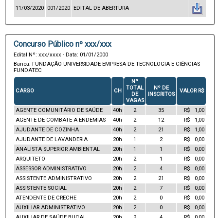
11/03/2020
001/2020
EDITAL DE ABERTURA
Concurso Público nº xxx/xxx
Edital Nº: xxx/xxxx - Data: 01/01/2000
Banca: FUNDAÇÃO UNIVERSIDADE EMPRESA DE TECNOLOGIA E CIÊNCIAS -
FUNDATEC
Nº
TOTAL
Nº DE
CARGO
CH
VALOR R$
DE
INSCRITOS
VAGAS
AGENTE COMUNITÁRIO DE SAÚDE
40h
2
35
R$ 1,00
AGENTE DE COMBATE A ENDEMIAS
40h
2
12
R$ 1,00
AJUDANTE DE COZINHA
40h
2
21
R$ 1,00
AJUDANTE DE LAVANDERIA
20h
1
2
R$ 0,00
ANALISTA SUPERIOR AMBIENTAL
20h
1
1
R$ 0,00
ARQUITETO
20h
2
1
R$ 0,00
ASSESSOR ADMINISTRATIVO
20h
2
4
R$ 0,00
ASSISTENTE ADMINISTRATIVO
20h
2
21
R$ 0,00
ASSISTENTE SOCIAL
20h
2
7
R$ 0,00
ATENDENTE DE CRECHE
20h
2
0
R$ 0,00
AUXILIAR ADMINISTRATIVO
20h
2
0
R$ 0,00
AUXILIAR DE SAÚDE BUCAL
20h
2
4
R$ 0,00