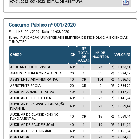
07/01/2022
001/2022
EDITAL DE ABERTURA
Concurso Público nº 001/2020
Edital Nº: 001/2020 - Data: 11/03/2020
Banca: FUNDAÇÃO UNIVERSIDADE EMPRESA DE TECNOLOGIA E CIÊNCIAS -
FUNDATEC
Nº
TOTAL
Nº DE
CARGO
CH
VALOR R$
DE
INSCRITOS
VAGAS
AJUDANTE DE COZINHA
40h
1
78
R$ 1.123,81
ANALISTA SUPERIOR AMBIENTAL
20h
1
31
R$ 2.884,29
ASSISTENTE ADMINISTRATIVO
40h
CR
154
R$ 1.536,16
ASSISTENTE SOCIAL
20h
CR
9
R$ 2.884,29
AUXILIAR ADMINISTRATIVO
40h
1
68
R$ 1.147,72
AUXILIAR DE BIBLIOTECA
40h
1
72
R$ 1.141,74
AUXILIAR DE CLASSE - EDUCAÇÃO
40h
1
20
R$ 1.369,44
INFANTIL
AUXILIAR DE CLASSE - ENSINO
40h
CR
16
R$ 1.369,44
FUNDAMENTAL
AUXILIAR DE SAÚDE BUCAL
40h
1
10
R$ 1.161,04
AUXILIAR DE VETERINÁRIO
40h
1
3
R$ 1.161,04
CONTADOR
20h
1
23
R$ 2.884,29